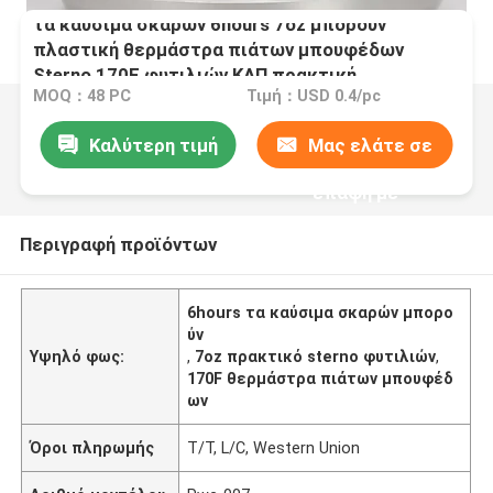
τα καύσιμα σκαρών 6hours 7oz μπορούν
πλαστική θερμάστρα πιάτων μπουφέδων
Sterno 170F φυτιλιών ΚΑΠ πρακτική
MOQ：48 PC
Τιμή：USD 0.4/pc
Καλύτερη τιμή
Μας ελάτε σε
επαφή με
Περιγραφή προϊόντων
6hours τα καύσιμα σκαρών μπορο
ύν
Υψηλό φως:
,
7oz πρακτικό sterno φυτιλιών
,
170F θερμάστρα πιάτων μπουφέδ
ων
Όροι πληρωμής
T/T, L/C, Western Union