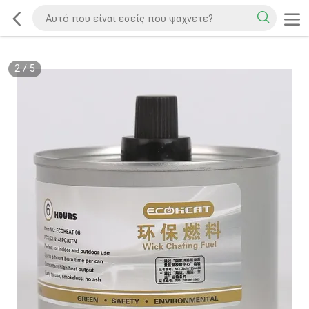
2
/
5