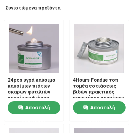
Συνιστώμενα προϊόντα
24pcs υγρά καύσιμα
4Hours Fondue τοπ
καυσίμων πιάτων
τομέα εστιάσεως
σκαρών φυτιλιών
βιδών πρακτικός
Σπίτι
καυσίμων 6 ώρας
καυστήρας καυσίμων
μαγειρεύοντας για το
καυστήρων πιάτων
Αποστολή
Αποστολή
πιάτο σκαρών
σκαρών φυτιλιών για
Σχετικά με εμάς
τον μπουφέ
ερώτησης
ερώτησης
Επαφές